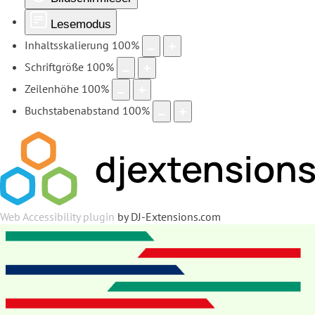
Lesemodus
Inhaltsskalierung
100
%
Schriftgröße
100
%
Zeilenhöhe
100
%
Buchstabenabstand
100
%
Web Accessibility plugin
by DJ-Extensions.com