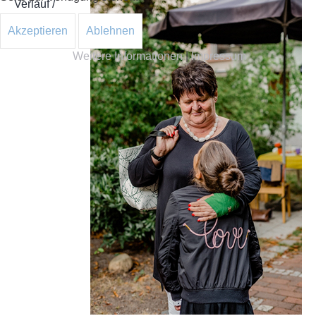
Verlauf /
Ablauf einer
Akzeptieren
Ablehnen
Patenschaft
Weitere Informationen
|
Impressum