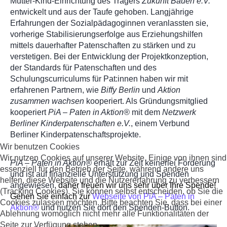
Mutter-Kind-Einrichtung des Trägers
Zukunft Bauen
e.V.
entwickelt und aus der Taufe gehoben. Langjährige
Erfahrungen der Sozialpädagoginnen veranlassten sie,
vorherige Stabilisierungserfolge aus Erziehungshilfen
mittels dauerhafter Patenschaften zu stärken und zu
verstetigen. Bei der Entwicklung der Projektkonzeption,
der Standards für Patenschaften und des
Schulungscurriculums für Pat:innen haben wir mit
erfahrenen Partnern, wie
Biffy Berlin
und
Aktion
zusammen wachsen
kooperiert. Als Gründungsmitglied
kooperiert
PiA – Paten in Aktion®
mit dem
Netzwerk
Berliner Kinderpatenschaften e.V.
, einem Verbund
Berliner Kinderpatenschaftsprojekte.
Wir benutzen Cookies
Wir nutzen Cookies auf unserer Website. Einige von ihnen sind
PiA – Paten in Aktion®
erhält zur Zeit keinerlei Förderung
essenziell für den Betrieb der Seite, während andere uns
und ist auf finanzielle Unterstützung und Spenden
helfen, diese Website und die Nutzererfahrung zu verbessern
angewiesen,
daher freuen wir uns sehr über Ihre Spende!
(Tracking Cookies). Sie können selbst entscheiden, ob Sie die
Gehen Sie einfach zur
Webseite von PiA – Paten in
Cookies zulassen möchten. Bitte beachten Sie, dass bei einer
Aktion®
und nutzen Sie dort den Spenden-Button.
Ablehnung womöglich nicht mehr alle Funktionalitäten der
Seite zur Verfügung stehen.